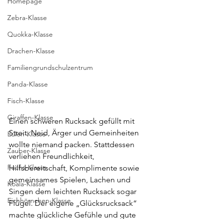
Homepage
Zebra-Klasse
Quokka-Klasse
Drachen-Klasse
Familiengrundschulzentrum
Panda-Klasse
Fisch-Klasse
Giraffen-Klasse
Einen schweren Rucksack gefüllt mit 
Streit, Neid, Ärger und Gemeinheiten 
Eulen-Klasse
wollte niemand packen. Stattdessen 
Zauber-Klasse
verliehen Freundlichkeit, 
Fuchs-Klasse
Hilfsbereitschaft, Komplimente sowie 
gemeinsames Spielen, Lachen und 
Koala-Klasse
Singen dem leichten Rucksack sogar 
Eichhörnchen-Klasse
Flügel. Der eigene „Glücksrucksack“ 
machte glückliche Gefühle und gute 