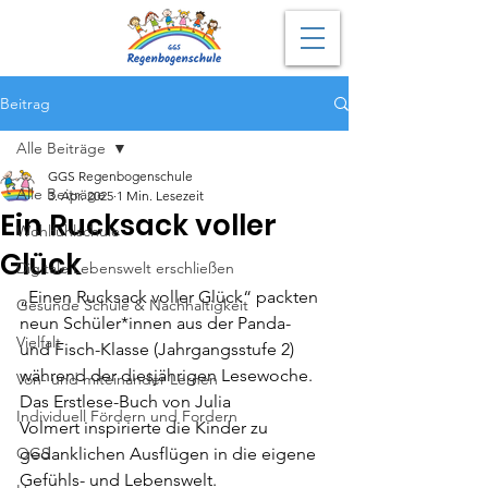
Beitrag
Alle Beiträge
GGS Regenbogenschule
Alle Beiträge
3. Apr. 2025
1 Min. Lesezeit
Ein Rucksack voller
Wohlfühlschule
Glück
Digitale Lebenswelt erschließen
„Einen Rucksack voller Glück“ packten 
Gesunde Schule & Nachhaltigkeit
neun Schüler*innen aus der Panda- 
Vielfalt
und Fisch-Klasse (Jahrgangsstufe 2) 
während der diesjährigen Lesewoche. 
Von- und miteinander Lernen
Das Erstlese-Buch von Julia 
Individuell Fördern und Fordern
Volmert inspirierte die Kinder zu 
OGS
gedanklichen Ausflügen in die eigene 
Gefühls- und Lebenswelt. 