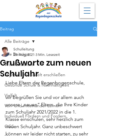
Beitrag
Alle Beiträge
Schulleitung
Alle Beiträge
20. Aug. 2021
3 Min. Lesezeit
Grußworte zum neuen
Wohlfühlschule
Schuljahr
Digitale Lebenswelt erschließen
Liebe Eltern der Regenbogenschule,
Gesunde Schule & Nachhaltigkeit
Vielfalt
wir begrüßen Sie und vor allem auch 
unsere „neuen“ Eltern, die Ihre Kinder 
Von- und miteinander Lernen
zum Schuljahr 2021/2022 in die 1. 
Individuell Fördern und Fordern
Klasse einschulen, sehr herzlich zum 
OGS
neuen Schuljahr. Ganz unbeschwert 
können wir leider nicht starten, zu sehr 