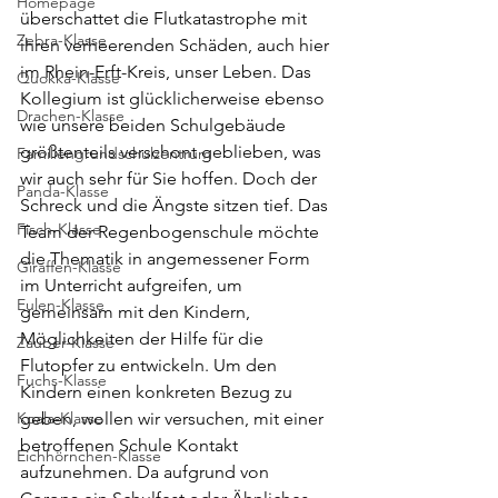
Homepage
überschattet die Flutkatastrophe mit 
Zebra-Klasse
ihren verheerenden Schäden, auch hier 
im Rhein-Erft-Kreis, unser Leben. Das 
Quokka-Klasse
Kollegium ist glücklicherweise ebenso 
Drachen-Klasse
wie unsere beiden Schulgebäude 
größtenteils verschont geblieben, was 
Familiengrundschulzentrum
wir auch sehr für Sie hoffen. Doch der 
Panda-Klasse
Schreck und die Ängste sitzen tief. Das 
Fisch-Klasse
Team der Regenbogenschule möchte 
die Thematik in angemessener Form 
Giraffen-Klasse
im Unterricht aufgreifen, um 
Eulen-Klasse
gemeinsam mit den Kindern, 
Möglichkeiten der Hilfe für die 
Zauber-Klasse
Flutopfer zu entwickeln. Um den 
Fuchs-Klasse
Kindern einen konkreten Bezug zu 
Koala-Klasse
geben, wollen wir versuchen, mit einer 
betroffenen Schule Kontakt 
Eichhörnchen-Klasse
aufzunehmen. Da aufgrund von 