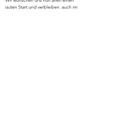
Wir wünschen uns nun allen einen 
guten Start und verbleiben, auch im 
Namen des Kollegiums, mit herzlichen 
Grüßen
Gabriele Flipse und Dagmar Lüke
Homepage
Alle ansehen
Aktuelle Beiträge