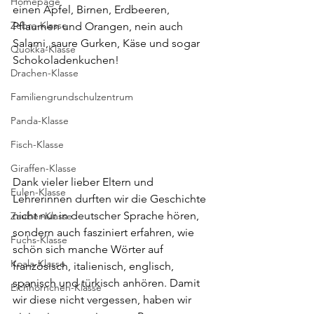
Homepage
einen Apfel, Birnen, Erdbeeren, 
Zebra-Klasse
Pflaumen und Orangen, nein auch 
Salami, saure Gurken, Käse und sogar 
Quokka-Klasse
Schokoladenkuchen!
Drachen-Klasse
Familiengrundschulzentrum
Panda-Klasse
Fisch-Klasse
Giraffen-Klasse
Dank vieler lieber Eltern und 
Eulen-Klasse
Lehrerinnen durften wir die Geschichte 
nicht nur in deutscher Sprache hören, 
Zauber-Klasse
sondern auch fasziniert erfahren, wie 
Fuchs-Klasse
schön sich manche Wörter auf 
Koala-Klasse
französisch, italienisch, englisch, 
spanisch und türkisch anhören. Damit 
Eichhörnchen-Klasse
wir diese nicht vergessen, haben wir 