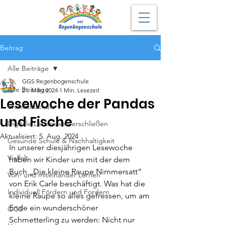
Beitrag
Alle Beiträge
GGS Regenbogenschule
Alle Beiträge
21. März 2024
1 Min. Lesezeit
Lesewoche der Pandas
Wohlfühlschule
und Fische
Digitale Lebenswelt erschließen
Aktualisiert:
5. Aug. 2024
Gesunde Schule & Nachhaltigkeit
In unserer diesjährigen Lesewoche 
Vielfalt
haben wir Kinder uns mit der dem 
Buch „Die kleine Raupe Nimmersatt“ 
Von- und miteinander Lernen
von Erik Carle beschäftigt. Was hat die 
Individuell Fördern und Fordern
kleine Raupe so alles gefressen, um am 
Ende ein wunderschöner 
OGS
Schmetterling zu werden: Nicht nur 