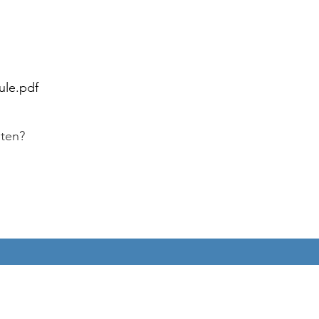
ule.pdf
lten?
Schüler:innen