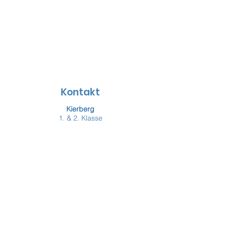
Lehrer:innen
Kontakt
Kierberg
1. & 2. Klasse
Kaiserstr. 158
50321 Brühl
Telefon:
+49 (2232) 50303-0
Fax:
+49 (2232) 50303-15
Vochem
3. & 4. Klasse
St.-Albert-Str. 2
50321 Brühl