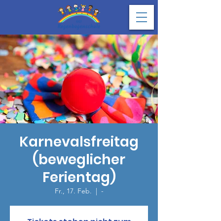
Karnevalsfreitag
(beweglicher
Ferientag)
Fr., 17. Feb.
  |  
-