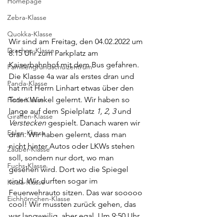
Homepage
Zebra-Klasse
Quokka-Klasse
Wir sind am Freitag, den 04.02.2022 um 
Drachen-Klasse
8:15 Uhr zum Parkplatz am 
Kaiserbahnhof mit dem Bus gefahren. 
Familiengrundschulzentrum
Die Klasse 4a war als erstes dran und 
Panda-Klasse
hat mit Herrn Linhart etwas über den 
Toten Winkel gelernt. Wir haben so 
Fisch-Klasse
lange auf dem Spielplatz 
1, 2, 3
 und 
Giraffen-Klasse
Verstecken
 gespielt. Danach waren wir 
Eulen-Klasse
dran. Wir haben gelernt, dass man 
nicht hinter Autos oder LKWs stehen 
Zauber-Klasse
soll, sondern nur dort, wo man 
Fuchs-Klasse
gesehen wird. Dort wo die Spiegel 
sind. Wir durften sogar im 
Koala-Klasse
Feuerwehrauto sitzen. Das war sooooo 
Eichhörnchen-Klasse
cool! Wir mussten zurück gehen, das 
war langweilig, aber egal. Um 9:50 Uhr 