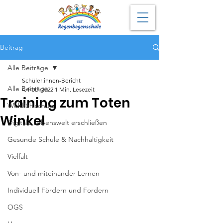
Beitrag
Alle Beiträge
Schüler:innen-Bericht
Alle Beiträge
4. Feb. 2022
1 Min. Lesezeit
Training zum Toten
Wohlfühlschule
Winkel
Digitale Lebenswelt erschließen
Gesunde Schule & Nachhaltigkeit
Vielfalt
Von- und miteinander Lernen
Individuell Fördern und Fordern
OGS