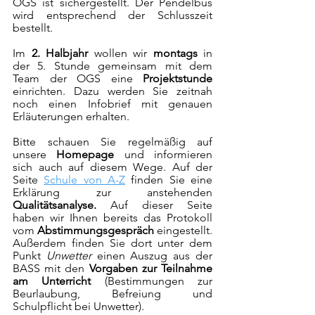
OGS ist sichergestellt. Der Pendelbus 
wird entsprechend der Schlusszeit 
bestellt.
Im 
2. Halbjahr
 wollen wir 
montags
 in 
der 5. Stunde gemeinsam mit dem 
Team der OGS eine 
Projektstunde
einrichten. Dazu werden Sie zeitnah 
noch einen Infobrief mit genauen 
Erläuterungen erhalten.
Bitte schauen Sie regelmäßig auf 
unsere 
Homepage
 und informieren 
sich auch auf diesem Wege. Auf der 
Seite 
Schule von A-Z
 finden Sie eine 
Erklärung zur anstehenden 
Qualitätsanalyse.
 Auf dieser Seite  
haben wir Ihnen bereits das Protokoll 
vom 
Abstimmungsgespräch
 eingestellt. 
Außerdem finden Sie dort unter dem 
Punkt 
Unwetter
 einen Auszug aus der 
BASS mit den 
Vorgaben zur Teilnahme 
am Unterricht
 (Bestimmungen zur 
Beurlaubung, Befreiung und 
Schulpflicht bei Unwetter).