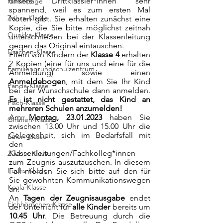
unsere Drittklässler*innen sehr 
Homepage
spannend, weil es zum ersten Mal 
Zebra-Klasse
Noten gibt. Sie erhalten zunächst eine 
Kopie, die Sie bitte möglichst zeitnah 
Quokka-Klasse
unterschrieben bei der Klassenleitung 
gegen das Original eintauschen. 
Drachen-Klasse
Eltern von Kindern der 
Klasse 4 
erhalten 
2 Kopien (eine für uns und eine für die 
Familiengrundschulzentrum
Anmeldung) sowie einen 
Anmeldebogen
, mit dem Sie Ihr Kind 
Panda-Klasse
bei der Wunschschule dann anmelden. 
Es ist nicht gestattet, das Kind an 
Fisch-Klasse
mehreren Schulen anzumelden!
Am 
Montag, 23.01.2023
 haben Sie 
Giraffen-Klasse
zwischen 13.00 Uhr und 15.00 Uhr die 
Gelegenheit, sich im Bedarfsfall mit 
Eulen-Klasse
den 
Klassenleitungen/Fachkolleg*innen 
Zauber-Klasse
zum Zeugnis auszutauschen. In diesem 
Fuchs-Klasse
Fall melden Sie sich bitte auf den für 
Sie gewohnten Kommunikationswegen 
Koala-Klasse
an.
An 
Tagen der Zeugnisausgabe
 endet 
Eichhörnchen-Klasse
der Unterricht für 
alle Kinder
 bereits um 
10.45 Uhr
. Die Betreuung durch die 