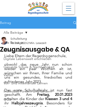
Beitrag
Alle Beiträge
Schulleitung
Alle Beiträge
16. Jan. 2023
2 Min. Lesezeit
Zeugnisausgabe & QA
Wohlfühlschule
Liebe Eltern der Regenbogenschule,
Digitale Lebenswelt erschließen
obwohl das neue Jahr nun schon 
Gesunde Schule & Nachhaltigkeit
wieder ein paar Wochen alt ist, 
wünschen wir Ihnen, Ihrer Familie und 
Vielfalt
uns ein gesundes, friedvolles und 
zufriedenes Jahr 2023.
Von- und miteinander Lernen
Das erste Schulhalbjahr ist nun fast 
Individuell Fördern und Fordern
geschafft. Am 
Freitag, 20.01.2023
erhalten die Kinder der 
Klassen 3 und 4
OGS
ihr 
Halbjahreszeugnis
. Besonders für 