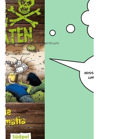
Homepage
Zebra-Klasse
Quokka-Klasse
Drachen-Klasse
Familiengrundschulzentrum
Panda-Klasse
Fisch-Klasse
Giraffen-Klasse
Eulen-Klasse
Zauber-Klasse
Fuchs-Klasse
Koala-Klasse
Eichhörnchen-Klasse