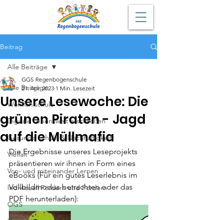
Beitrag
Alle Beiträge
GGS Regenbogenschule
Alle Beiträge
21. Apr. 2023
1 Min. Lesezeit
Unsere Lesewoche: Die
Wohlfühlschule
grünen Piraten - Jagd
Digitale Lebenswelt erschließen
auf die Müllmafia
Gesunde Schule & Nachhaltigkeit
Die Ergebnisse unseres Leseprojekts 
Vielfalt
präsentieren wir ihnen in Form eines 
Von- und miteinander Lernen
eBooks (Für ein gutes Leserlebnis im 
Vollbildmodus betrachten oder das 
Individuell Fördern und Fordern
PDF herunterladen):
OGS