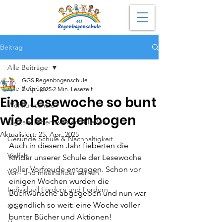
Beitrag
Alle Beiträge
GGS Regenbogenschule
Alle Beiträge
7. Apr. 2025
2 Min. Lesezeit
Eine Lesewoche so bunt
Wohlfühlschule
wie der Regenbogen
Digitale Lebenswelt erschließen
Aktualisiert:
25. Apr. 2025
Gesunde Schule & Nachhaltigkeit
Auch in diesem Jahr fieberten die 
Vielfalt
Kinder unserer Schule der Lesewoche 
voller Vorfreude entgegen. Schon vor 
Von- und miteinander Lernen
einigen Wochen wurden die 
Individuell Fördern und Fordern
Buchwünsche abgegeben und nun war 
es endlich so weit: eine Woche voller 
OGS
bunter Bücher und Aktionen!