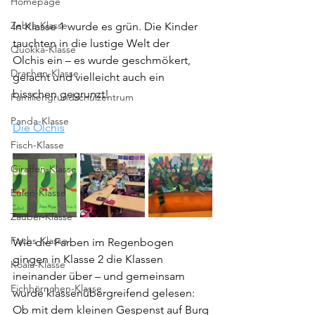
Homepage
Zebra-Klasse
In Klasse 1 wurde es grün. Die Kinder 
tauchten in die lustige Welt der 
Quokka-Klasse
Olchis ein – es wurde geschmökert, 
Drachen-Klasse
gelacht und vielleicht auch ein 
bisschen gegrunzt!
Familiengrundschulzentrum
Panda-Klasse
Die Olchis
Fisch-Klasse
Giraffen-Klasse
Eulen-Klasse
Zauber-Klasse
Fuchs-Klasse
Wie die Farben im Regenbogen 
gingen in Klasse 2 die Klassen 
Koala-Klasse
ineinander über – und gemeinsam 
Eichhörnchen-Klasse
wurde klassenübergreifend gelesen: 
Ob mit dem kleinen Gespenst auf Burg 